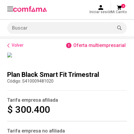
0
Iniciar sesión
Mi Carrito
Buscar
Bienestar
Salud
Plan Black Smart Fit Trimestral
LO MÁS BUSCADO
Oferta multiempresarial
Volver
1
.
smart fit
2
.
tiquetera
Compra inmediata
3
.
cine
Plan Black Smart Fit Trimestral
4
.
cocina
:
S410009481020
5
.
bolos
Tarifa empresa afiliada
6
.
tiqueteras
$ 300.400
7
.
talleres creativos
8
.
salon
Tarifa empresa no afiliada
9
.
refrigerio