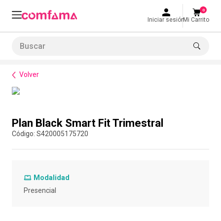
0
Iniciar sesión
Mi Carrito
Buscar
Bienestar
Salud
Plan Black Smart Fit Trimestral
LO MÁS BUSCADO
Volver
1
.
smart fit
2
.
cine
Compra con asesor
3
.
tiquetera
Plan Black Smart Fit Trimestral
4
.
bolos
:
S420005175720
5
.
cocina
6
.
tiqueteras
Modalidad
7
.
refrigerio
Presencial
8
.
torneo bolos
9
.
talleres creativos