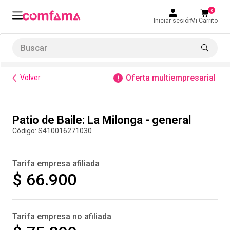
0
Iniciar sesión
Mi Carrito
Buscar
Bienestar
Cultura
Patio de Baile: La Milonga - general
LO MÁS BUSCADO
Oferta multiempresarial
Volver
1
.
smart fit
2
.
tiquetera
Compra inmediata
Patio de Baile: La Milonga - general
3
.
cine
:
S410016271030
4
.
bolos
5
.
refrigerio
Tarifa empresa afiliada
6
.
tiqueteras
$ 66.900
7
.
cocina
8
.
almuerzo
Tarifa empresa no afiliada
9
.
torneo bolos