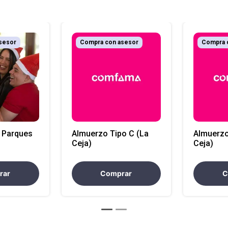
sesor
Compra con asesor
Compra 
 Parques
Almuerzo Tipo C (La
Almuerzo
Ceja)
Ceja)
rar
Comprar
C