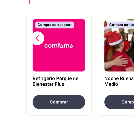
r
Compra con asesor
Compra con a
(La
Refrigerio Parque del
Noche Buena
Bienestar Plus
Medio
Comprar
Comp