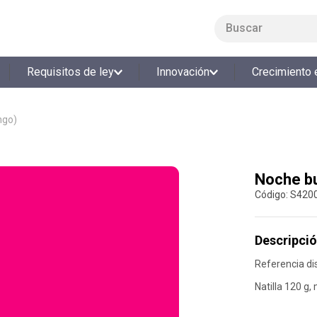
Buscar
LO MÁS BUSCADO
Requisitos de ley
Innovación
Crecimiento 
1
.
smart fit
2
.
cine
ngo)
3
.
tiquetera
4
.
bolos
Noche b
5
.
cocina
:
S420
6
.
tiqueteras
7
.
refrigerio
Descripció
8
.
torneo bolos
Referencia di
9
.
talleres creativos
Natilla 120 g,
10
.
retiro laboral