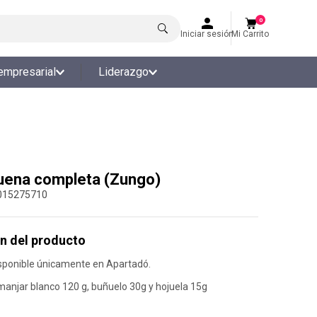
0
Iniciar sesión
Mi Carrito
empresarial
Liderazgo
uena completa (Zungo)
015275710
n del producto
sponible únicamente en Apartadó.
 manjar blanco 120 g, buñuelo 30g y hojuela 15g