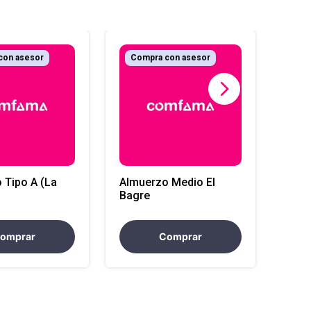
con asesor
Compra con asesor
Co
Refr
(El 
 Tipo A (La
Almuerzo Medio El
Bagre
omprar
Comprar