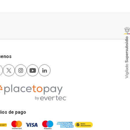
uenos
ios de pago