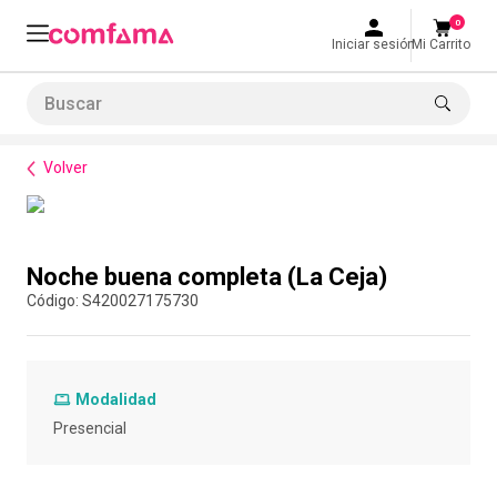
0
Iniciar sesión
Mi Carrito
Buscar
Bienestar
Alimentación
Noche buena completa (La Ceja)
LO MÁS BUSCADO
Volver
1
.
smart fit
2
.
tiquetera
Compra con asesor
3
.
cine
Noche buena completa (La Ceja)
4
.
cocina
:
S420027175730
5
.
tiqueteras
6
.
bolos
Modalidad
7
.
torneo bolos
Presencial
8
.
talleres creativos
9
.
refrigerio