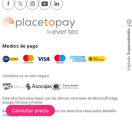
Medios de pago
Comfama es un sitio seguro
Este sitio funciona mejor con las últimas versiones de Microsoft Edge,
Google Chrome y Firefox.
Consultar precio
Copyright © 2024
Comfama Todos los derechos reservados Medellín -
Colombia.