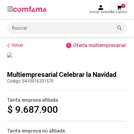
0
Iniciar sesión
Mi Carrito
Buscar
Bienestar
Parques y recreación
Multiempresarial Celebrar la Navidad
LO MÁS BUSCADO
Oferta multiempresarial
Volver
1
.
smart fit
2
.
tiquetera
Compra inmediata
3
.
cine
Multiempresarial Celebrar la Navidad
4
.
cocina
:
S410016331570
5
.
bolos
Tarifa empresa afiliada
6
.
tiqueteras
$ 9.687.900
7
.
talleres creativos
8
.
salon
Tarifa empresa no afiliada
9
.
refrigerio