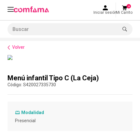
0
Iniciar sesión
Mi Carrito
Buscar
Bienestar
Alimentación
Menú infantil Tipo C (La Ceja)
LO MÁS BUSCADO
Volver
1
.
smart fit
2
.
tiquetera
Compra con asesor
3
.
cine
Menú infantil Tipo C (La Ceja)
4
.
cocina
:
S420027335730
5
.
bolos
6
.
tiqueteras
Modalidad
7
.
talleres creativos
Presencial
8
.
salon
9
.
retiro laboral