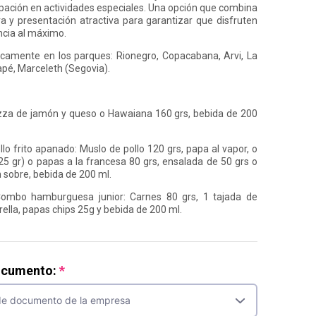
cipación en actividades especiales. Una opción que combina
ra y presentación atractiva para garantizar que disfruten
ncia al máximo.
icamente en los parques: Rionegro, Copacabana, Arvi, La
apé, Marceleth (Segovia).
izza de jamón y queso o Hawaiana 160 grs, bebida de 200
llo frito apanado: Muslo de pollo 120 grs, papa al vapor, o
25 gr) o papas a la francesa 80 grs, ensalada de 50 grs o
n sobre, bebida de 200 ml.
Combo hamburguesa junior: Carnes 80 grs, 1 tajada de
lla, papas chips 25g y bebida de 200 ml.
ocumento: