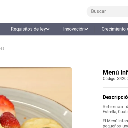
Buscar
LO MÁS BUSCADO
Requisitos de ley
Innovación
Crecimiento 
1
.
smart fit
2
.
tiquetera
des
3
.
cine
4
.
cocina
Menú Inf
5
.
bolos
:
S420
6
.
tiqueteras
7
.
talleres creativos
Descripció
8
.
salon
Referencia 
9
.
refrigerio
Estrella, Guat
El Menú Infan
10
.
retiro laboral
pequeños una 