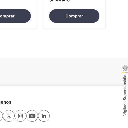
omprar
Comprar
uenos