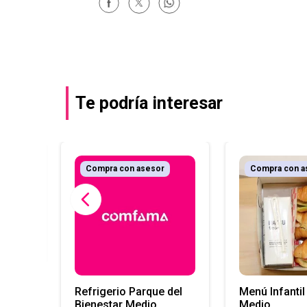
Te podría interesar
r
Compra con asesor
Compra con a
(La
Refrigerio Parque del
Menú Infanti
Bienestar Medio
Medio