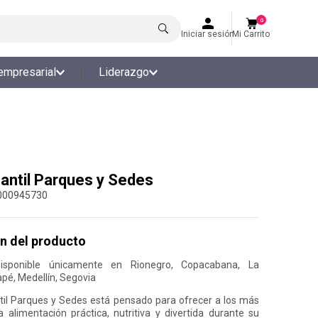
0
Iniciar sesión
Mi Carrito
empresarial
Liderazgo
antil Parques y Sedes
000945730
n del producto
disponible únicamente en Rionegro, Copacabana, La
apé, Medellín, Segovia
til Parques y Sedes está pensado para ofrecer a los más
alimentación práctica, nutritiva y divertida durante su