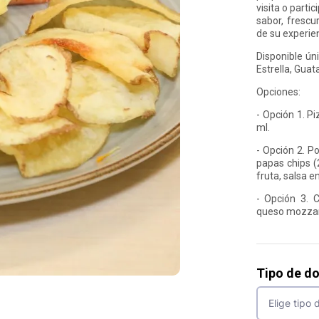
visita o parti
sabor, frescu
de su experie
Disponible ún
Estrella, Guat
Opciones:
- Opción 1. P
ml.
- Opción 2. Po
papas chips (
fruta, salsa e
- Opción 3. 
queso mozzare
Tipo de d