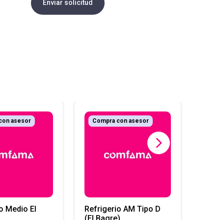
Enviar solicitud
con asesor
Compra con asesor
Co
Refri
Bagr
o Medio El
Refrigerio AM Tipo D
(El Bagre)