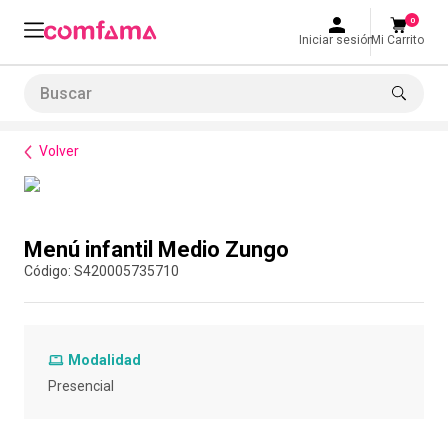
0
Iniciar sesión
Mi Carrito
Buscar
Bienestar
Alimentación
Menú infantil Medio Zungo
LO MÁS BUSCADO
Volver
1
.
smart fit
2
.
tiquetera
Compra con asesor
3
.
cine
Menú infantil Medio Zungo
4
.
cocina
:
S420005735710
5
.
tiqueteras
6
.
bolos
Modalidad
7
.
torneo bolos
Presencial
8
.
talleres creativos
9
.
refrigerio