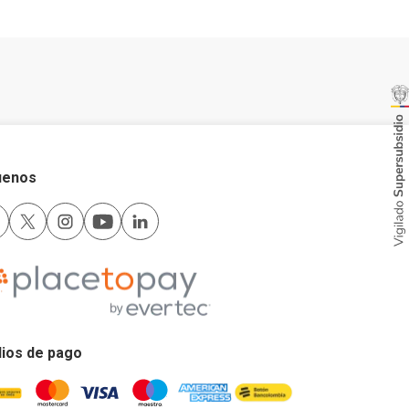
uenos
ios de pago