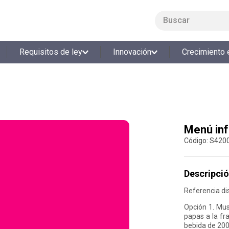
Buscar
LO MÁS BUSCADO
Requisitos de ley
Innovación
Crecimiento 
1
.
smart fit
2
.
tiquetera
3
.
cine
4
.
cocina
Menú inf
5
.
bolos
:
S420
6
.
tiqueteras
7
.
talleres creativos
Descripció
8
.
salon
Referencia di
9
.
refrigerio
Opción 1. Musl
papas a la fr
10
.
retiro laboral
bebida de 200