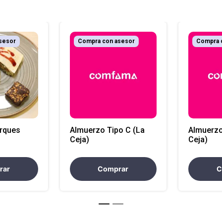
sesor
Compra con asesor
Compra 
arques
Almuerzo Tipo C (La
Almuerzo
Ceja)
Ceja)
rar
Comprar
C