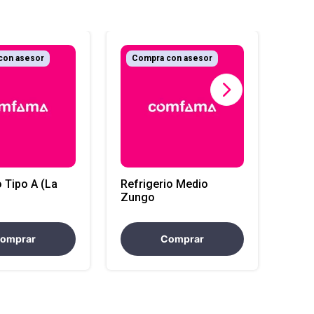
con asesor
Compra con asesor
Co
Almu
 Tipo A (La
Refrigerio Medio
Zungo
omprar
Comprar