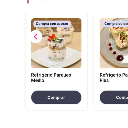
r
Compra con asesor
Compra con a
(La
Refrigerio Parques
Refrigerio P
Medio
Plus
Comprar
Comp