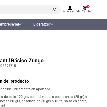
0
Iniciar sesión
Mi Carrito
empresarial
Liderazgo
antil Básico Zungo
005695710
n del producto
sponible únicamente en Apartadó
o de pollo 120 grs, papa al vapor, o papas chips (25 gr) o
ancesa 80 grs, ensalada de 50 grs o fruta, salsa en sobre,
 ml.