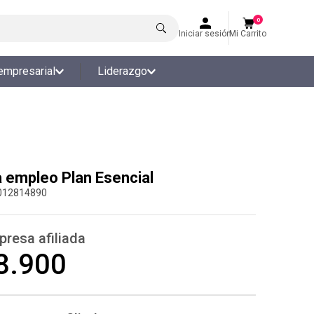
0
Iniciar sesión
Mi Carrito
empresarial
Liderazgo
 empleo Plan Esencial
012814890
presa afiliada
8.900