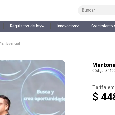
Buscar
LO MÁS BUSCADO
Requisitos de ley
Innovación
Crecimiento 
1
.
smart fit
2
.
cine
lan Esencial
3
.
tiquetera
4
.
bolos
Mentoría
5
.
cocina
:
S410
6
.
tiqueteras
7
.
refrigerio
Tarifa em
8
.
torneo bolos
$ 44
9
.
talleres creativos
10
.
retiro laboral