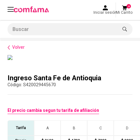
0
Iniciar sesión
Mi Carrito
Buscar
Bienestar
Parques y recreación
Ingreso Santa Fe de Antioquia
LO MÁS BUSCADO
Volver
1
.
smart fit
2
.
tiquetera
Compra con asesor
3
.
cine
Ingreso Santa Fe de Antioquia
4
.
cocina
:
S420029445670
5
.
bolos
6
.
tiqueteras
El precio cambia segun tu tarifa de afiliación
7
.
talleres creativos
8
.
salon
Tarifa
A
B
C
D
9
.
refrigerio