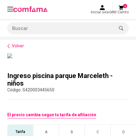
0
Iniciar sesión
Mi Carrito
Buscar
Bienestar
Parques y recreación
Ingreso piscina parque Marceleth - niños
LO MÁS BUSCADO
Volver
1
.
smart fit
2
.
cine
Compra con asesor
3
.
tiquetera
Ingreso piscina parque Marceleth -
4
.
bolos
niños
:
S420003445650
5
.
cocina
6
.
tiqueteras
7
.
refrigerio
El precio cambia segun tu tarifa de afiliación
8
.
torneo bolos
Tarifa
A
B
C
D
9
.
talleres creativos