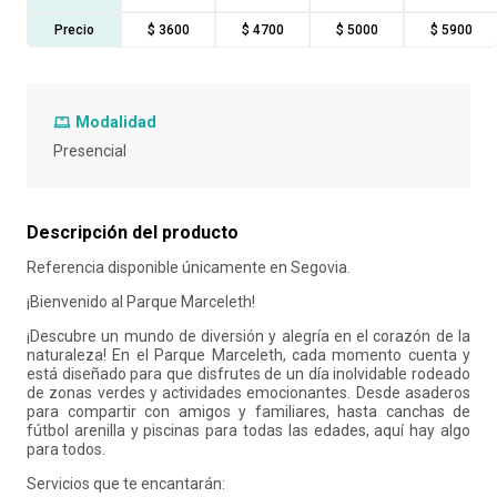
Precio
$ 3600
$ 4700
$ 5000
$ 5900
10
.
retiro laboral
Modalidad
Presencial
Descripción del producto
Referencia disponible únicamente en Segovia.
¡Bienvenido al Parque Marceleth!
¡Descubre un mundo de diversión y alegría en el corazón de la
naturaleza! En el Parque Marceleth, cada momento cuenta y
está diseñado para que disfrutes de un día inolvidable rodeado
de zonas verdes y actividades emocionantes. Desde asaderos
para compartir con amigos y familiares, hasta canchas de
fútbol arenilla y piscinas para todas las edades, aquí hay algo
para todos.
Servicios que te encantarán: