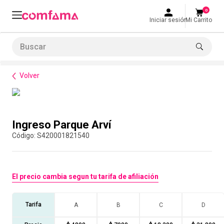
0
Iniciar sesión
Mi Carrito
Buscar
Bienestar
Parques y recreación
Ingreso Parque Arví
LO MÁS BUSCADO
Volver
1
.
smart fit
2
.
tiquetera
Compra con asesor
3
.
cine
Ingreso Parque Arví
4
.
cocina
:
S420001821540
5
.
tiqueteras
6
.
bolos
El precio cambia segun tu tarifa de afiliación
7
.
torneo bolos
8
.
talleres creativos
Tarifa
A
B
C
D
9
.
refrigerio