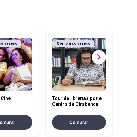
con asesor
Compra con asesor
Com
Tour 
Cent
 Cine
Tour de librerías por el
Centro de Otrabanda
omprar
Comprar