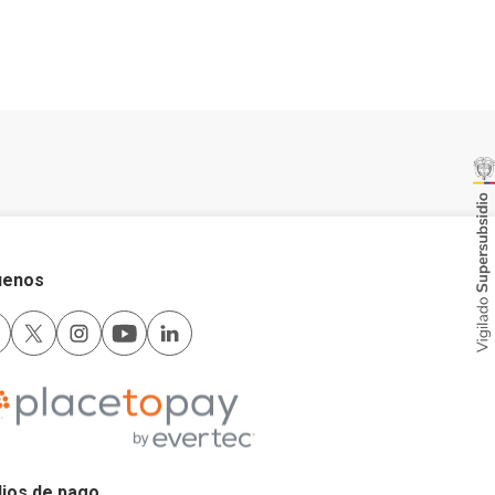
uenos
ios de pago