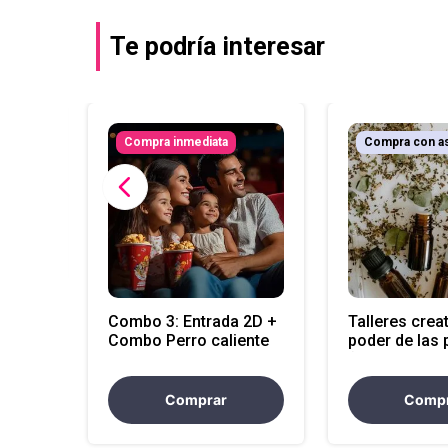
Te podría interesar
Compra inmediata
Compra con a
ia:
ón
Combo 3: Entrada 2D +
Talleres creat
Combo Perro caliente
poder de las 
(inglés y esp
Comprar
Comp