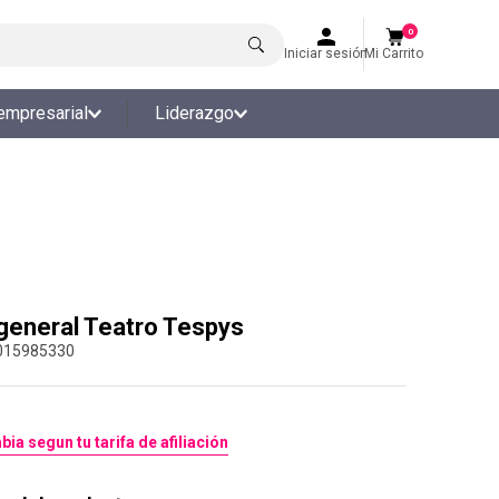
0
Iniciar sesión
Mi Carrito
empresarial
Liderazgo
general Teatro Tespys
015985330
bia segun tu tarifa de afiliación