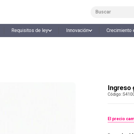
Buscar
LO MÁS BUSCADO
Requisitos de ley
Innovación
Crecimiento 
1
.
smart fit
2
.
tiquetera
3
.
cine
4
.
cocina
5
.
bolos
6
.
tiqueteras
Ingreso 
:
S410
7
.
talleres creativos
8
.
salon
9
.
refrigerio
El precio cam
10
.
retiro laboral