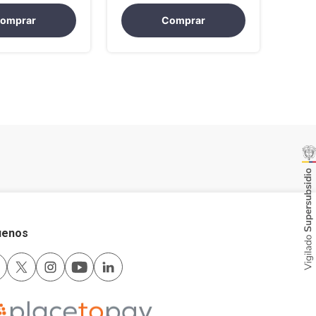
omprar
Comprar
uenos