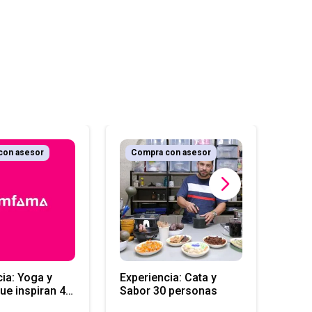
con asesor
Compra con asesor
Co
Ingr
Estre
cia: Yoga y
Experiencia: Cata y
ue inspiran 4
Sabor 30 personas