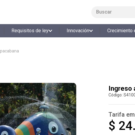
Buscar
LO MÁS BUSCADO
Requisitos de ley
Innovación
Crecimiento 
1
.
smart fit
2
.
tiquetera
opacabana
3
.
cine
4
.
cocina
5
.
tiqueteras
6
.
bolos
Ingreso
:
S410
7
.
torneo bolos
8
.
talleres creativos
Tarifa em
9
.
refrigerio
$ 24
10
.
liderazgo