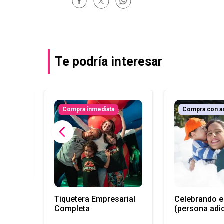
Te podría interesar
r
Compra inmediata
Compra con a
ración
Tiquetera Empresarial
Celebrando e
Completa
(persona adic