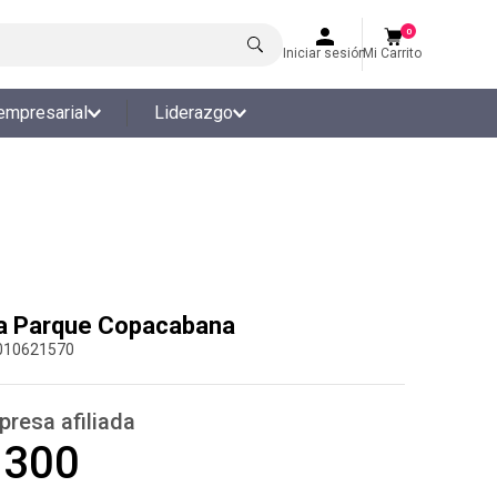
0
Iniciar sesión
Mi Carrito
empresarial
Liderazgo
 a Parque Copacabana
010621570
presa afiliada
.300