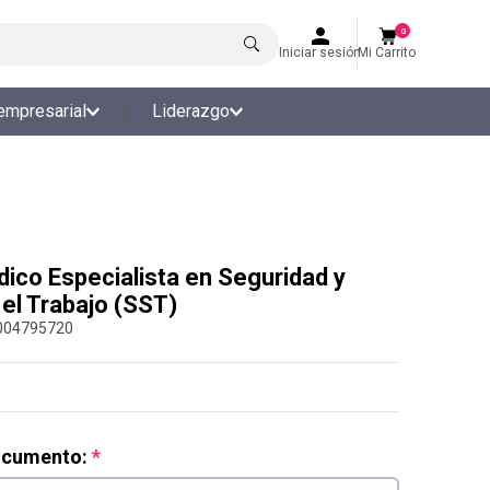
0
Iniciar sesión
Mi Carrito
empresarial
Liderazgo
ico Especialista en Seguridad y
 el Trabajo (SST)
004795720
ocumento: