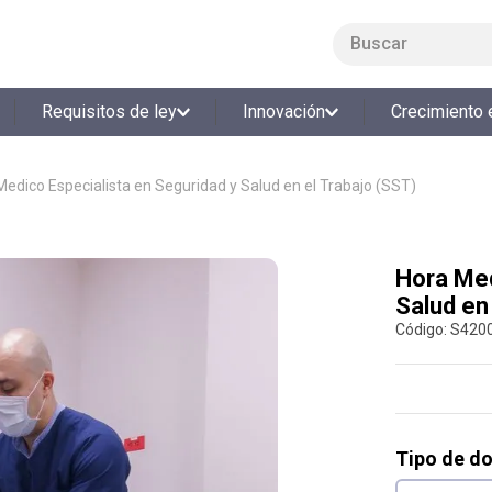
Buscar
LO MÁS BUSCADO
Requisitos de ley
Innovación
Crecimiento 
1
.
smart fit
2
.
tiquetera
Medico Especialista en Seguridad y Salud en el Trabajo (SST)
3
.
cine
4
.
bolos
Hora Med
5
.
refrigerio
Salud en
6
.
tiqueteras
:
S420
7
.
cocina
8
.
almuerzo
9
.
torneo bolos
Tipo de d
10
.
salon