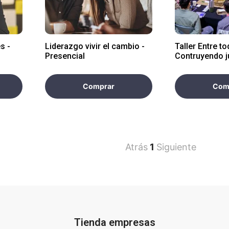
s -
Liderazgo vivir el cambio -
Taller Entre t
Presencial
Contruyendo j
Comprar
Com
Atrás
1
Siguiente
Tienda empresas