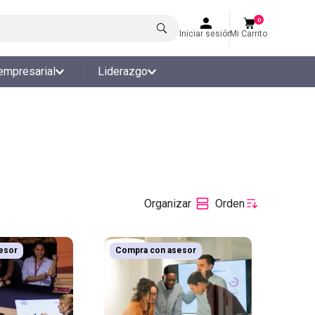
0
Iniciar sesión
Mi Carrito
empresarial
Liderazgo
esor
Compra con asesor