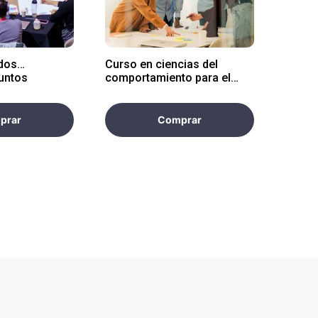
odos…
Curso en ciencias del
untos
comportamiento para el
liderazgo e innovación
empresarial
prar
Comprar