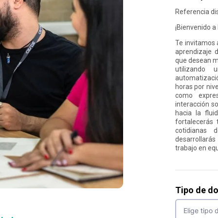
Referencia di
¡Bienvenido a 
Te invitamos 
aprendizaje d
que desean me
utilizando
automatizaci
horas por niv
como expresi
interacción 
hacia la flu
fortalecerás 
cotidianas 
desarrollarás
trabajo en equ
Tipo de d