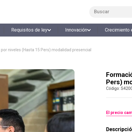
Buscar
LO MÁS BUSCADO
Requisitos de ley
Innovación
Crecimiento 
1
.
smart fit
2
.
cine
 por niveles (Hasta 15 Pers) modalidad presencial
3
.
tiquetera
4
.
bolos
Formació
5
.
cocina
Pers) mo
6
.
tiqueteras
:
S420
7
.
refrigerio
8
.
torneo bolos
El precio cam
9
.
talleres creativos
10
.
retiro laboral
Descripció