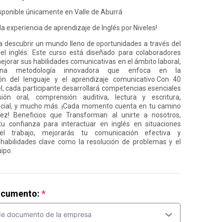
sponible únicamente en Valle de Aburrá
la experiencia de aprendizaje de Inglés por Niveles!
a descubrir un mundo lleno de oportunidades a través del
el inglés. Este curso está diseñado para colaboradores
jorar sus habilidades comunicativas en el ámbito laboral,
 una metodología innovadora que enfoca en la
ón del lenguaje y el aprendizaje comunicativo.Con 40
el, cada participante desarrollará competencias esenciales
ón oral, comprensión auditiva, lectura y escritura,
social, y mucho más. ¡Cada momento cuenta en tu camino
idez! Beneficios que Transforman al unirte a nosotros,
tu confianza para interactuar en inglés en situaciones
del trabajo, mejorarás tu comunicación efectiva y
 habilidades clave como la resolución de problemas y el
ipo.
ocumento: