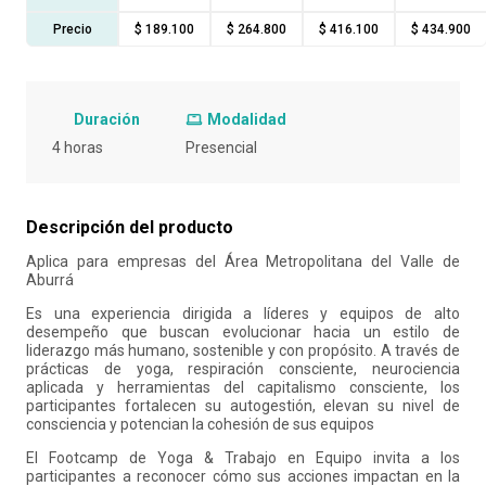
Precio
$ 189.100
$ 264.800
$ 416.100
$ 434.900
10
.
salon
Duración
Modalidad
4 horas
Presencial
Descripción del producto
Aplica para empresas del Área Metropolitana del Valle de
Aburrá
Es una experiencia dirigida a líderes y equipos de alto
desempeño que buscan evolucionar hacia un estilo de
liderazgo más humano, sostenible y con propósito. A través de
prácticas de yoga, respiración consciente, neurociencia
aplicada y herramientas del capitalismo consciente, los
participantes fortalecen su autogestión, elevan su nivel de
consciencia y potencian la cohesión de sus equipos
El Footcamp de Yoga & Trabajo en Equipo invita a los
participantes a reconocer cómo sus acciones impactan en la