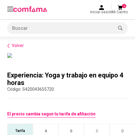
0
Iniciar sesión
Mi Carrito
Buscar
Bienestar
Parques y recreación
Experiencia: Yoga y trabajo en equipo 4 horas
LO MÁS BUSCADO
Volver
1
.
smart fit
2
.
tiquetera
Compra con asesor
3
.
cine
Experiencia: Yoga y trabajo en equipo 4
4
.
bolos
horas
:
S420043655720
5
.
refrigerio
6
.
tiqueteras
7
.
cocina
El precio cambia segun tu tarifa de afiliación
8
.
almuerzo
Tarifa
A
B
C
D
9
.
torneo bolos