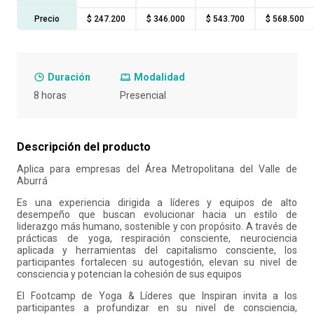
Precio
$ 247.200
$ 346.000
$ 543.700
$ 568.500
10
.
refrigerio
Duración
Modalidad
8 horas
Presencial
Descripción del producto
Aplica para empresas del Área Metropolitana del Valle de
Aburrá
Es una experiencia dirigida a líderes y equipos de alto
desempeño que buscan evolucionar hacia un estilo de
liderazgo más humano, sostenible y con propósito. A través de
prácticas de yoga, respiración consciente, neurociencia
aplicada y herramientas del capitalismo consciente, los
participantes fortalecen su autogestión, elevan su nivel de
consciencia y potencian la cohesión de sus equipos
El Footcamp de Yoga & Líderes que Inspiran invita a los
participantes a profundizar en su nivel de consciencia,