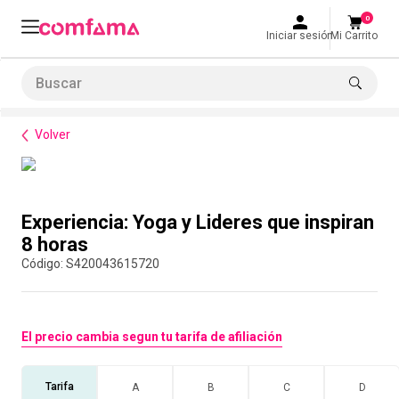
0
Iniciar sesión
Mi Carrito
Buscar
Bienestar
Parques y recreación
Experiencia: Yoga y Lideres que inspiran 8 horas
LO MÁS BUSCADO
Volver
1
.
smart fit
2
.
tiquetera
Compra con asesor
3
.
cine
Experiencia: Yoga y Lideres que inspiran
4
.
cocina
8 horas
:
S420043615720
5
.
bolos
6
.
tiqueteras
7
.
talleres creativos
El precio cambia segun tu tarifa de afiliación
8
.
salon
Tarifa
A
B
C
D
9
.
retiro laboral