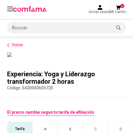
0
Iniciar sesión
Mi Carrito
Buscar
Bienestar
Cursos
Experiencia: Yoga y Liderazgo transformador 2 horas
LO MÁS BUSCADO
1
.
smart fit
Volver
2
.
cine
3
.
tiquetera
Compra con asesor
Experiencia: Yoga y Liderazgo
4
.
bolos
transformador 2 horas
5
.
cocina
:
S420043605720
6
.
tiqueteras
7
.
refrigerio
El precio cambia segun tu tarifa de afiliación
8
.
torneo bolos
9
.
talleres creativos
Tarifa
A
B
C
D