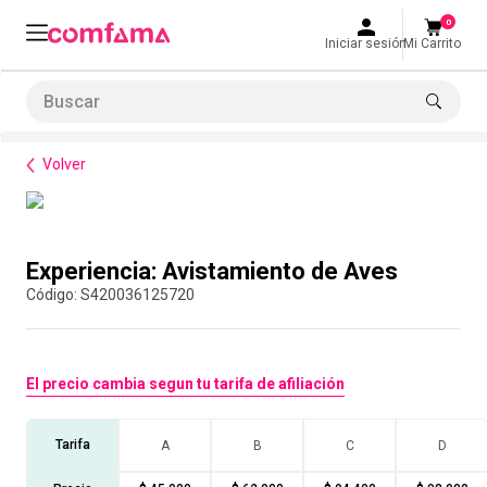
0
Iniciar sesión
Mi Carrito
Buscar
Bienestar
Parques y recreación
Experiencia: Avistamiento de Aves
LO MÁS BUSCADO
Volver
1
.
smart fit
2
.
tiquetera
Compra con asesor
3
.
cine
Experiencia: Avistamiento de Aves
4
.
cocina
:
S420036125720
5
.
tiqueteras
6
.
bolos
El precio cambia segun tu tarifa de afiliación
7
.
torneo bolos
8
.
talleres creativos
Tarifa
A
B
C
D
9
.
refrigerio