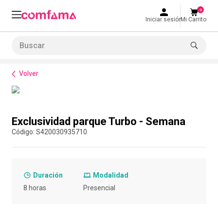
0
Iniciar sesión
Mi Carrito
Buscar
Bienestar
Parques y recreación
Exclusividad parque Turbo - Semana
LO MÁS BUSCADO
Volver
1
.
smart fit
2
.
tiquetera
Compra con asesor
3
.
cine
Exclusividad parque Turbo - Semana
4
.
cocina
:
S420030935710
5
.
tiqueteras
6
.
bolos
Duración
Modalidad
7
.
torneo bolos
8 horas
Presencial
8
.
talleres creativos
9
.
refrigerio