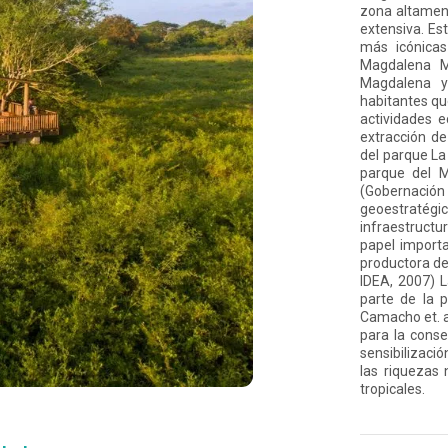
zona altament
extensiva. Es
más icónicas
Magdalena Me
Magdalena y
habitantes qu
actividades 
extracción de
del parque La
parque del M
(Gobernación 
geoestratégi
infraestructu
papel importa
productora de
IDEA, 2007) 
parte de la 
Camacho et. a
para la conse
sensibilizaci
las riquezas 
tropicales.