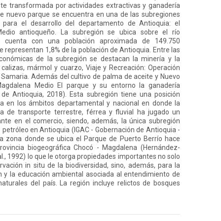
e transformada por actividades extractivas y ganadería
te nuevo parque se encuentra en una de las subregiones
 para el desarrollo del departamento de Antioquia: el
dio antioqueño. La subregión se ubica sobre el río
 cuenta con una población aproximada de 149.750
e representan 1,8% de la población de Antioquia. Entre las
económicas de la subregión se destacan la minería y la
 calizas, mármol y cuarzo, Viaje y Recreación: Operación
 Samaria. Además del cultivo de palma de aceite y Nuevo
agdalena Medio El parque y su entorno la ganadería
de Antioquia, 2018). Esta subregión tiene una posición
ca en los ámbitos departamental y nacional en donde la
ra de transporte terrestre, férrea y fluvial ha jugado un
nte en el comercio, siendo, además, la única subregión
 petróleo en Antioquia (IGAC - Gobernación de Antioquia -
La zona donde se ubica el Parque de Puerto Berrío hace
provincia biogeográfica Chocó - Magdalena (Hernández-
l., 1992) lo que le otorga propiedades importantes no solo
rvación in situ de la biodiversidad, sino, además, para la
ón y la educación ambiental asociada al entendimiento de
naturales del país. La región incluye relictos de bosques