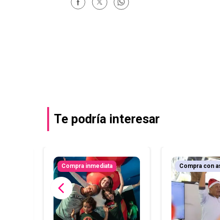
Te podría interesar
r
Compra inmediata
Compra con a
l