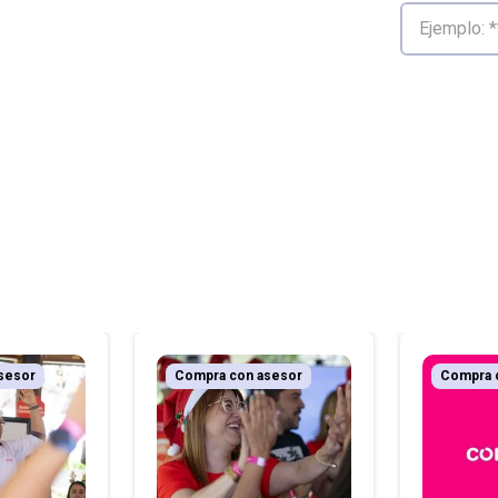
sesor
Compra con asesor
Compra 