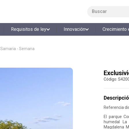
Buscar
LO MÁS BUSCADO
Requisitos de ley
Innovación
Crecimiento 
1
.
smart fit
2
.
cine
e Samaria - Semana
3
.
tiquetera
4
.
bolos
Exclusiv
5
.
cocina
:
S420
6
.
tiqueteras
7
.
refrigerio
Descripció
8
.
torneo bolos
Referencia di
9
.
talleres creativos
El parque C
humedal La 
10
.
retiro laboral
Magdalena Me