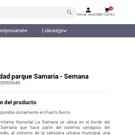
0
Iniciar sesión
Mi Carrito
empresarial
Liderazgo
idad parque Samaria - Semana
030905640
n del producto
sponible únicamente en Puerto Berrío.
omfama Humedal La Samaria se ubica en el borde del
Samaria que hace parte del sistema cenagoso del
dio, al extremo de la cabecera urbana municipal, una