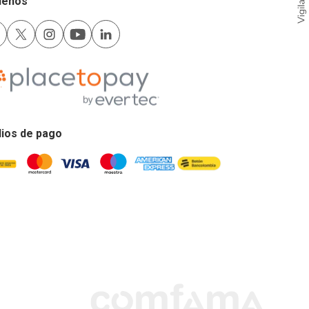
uenos
ios de pago