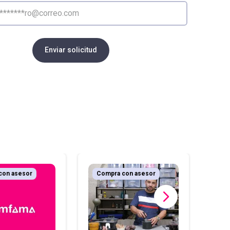
Enviar solicitud
con asesor
Compra con asesor
Co
A ce
30 p