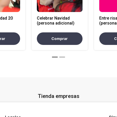
idad 20
Celebrar Navidad
Entre ris
(persona adicional)
(persona
rar
Comprar
C
Tienda empresas