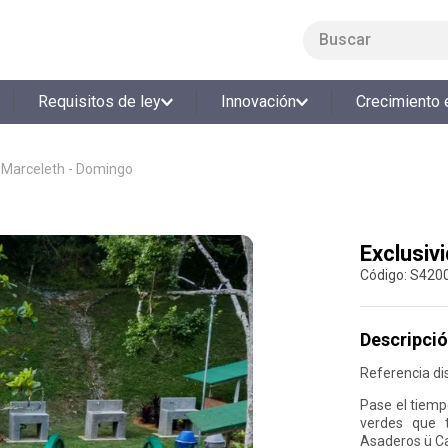
Buscar
LO MÁS BUSCADO
Requisitos de ley
Innovación
Crecimiento 
1
.
smart fit
2
.
tiquetera
 Marceleth - Domingo
3
.
cine
4
.
cocina
Exclusiv
5
.
bolos
:
S420
6
.
tiqueteras
7
.
talleres creativos
Descripció
8
.
salon
Referencia di
9
.
refrigerio
Pase el tiemp
verdes que t
10
.
retiro laboral
Asaderos ü Can