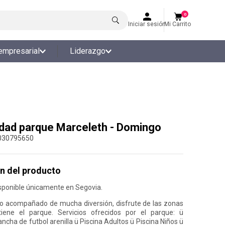
0
Iniciar sesión
Mi Carrito
empresarial
Liderazgo
idad parque Marceleth - Domingo
030795650
n del producto
sponible únicamente en Segovia.
o acompañado de mucha diversión, disfrute de las zonas
iene el parque. Servicios ofrecidos por el parque: ü
cha de futbol arenilla ü Piscina Adultos ü Piscina Niños ü