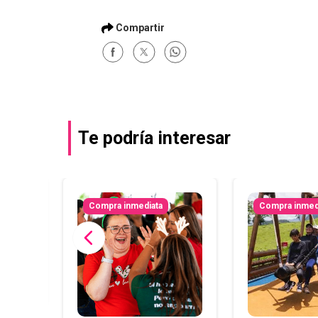
Te podría interesar
Compra inmediata
Compra inmed