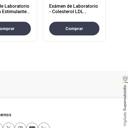
e Laboratorio
Exámen de Laboratorio
a Estimulante
- Colesterol LDL
tencion en
(Atencion en Antioquia)
)
omprar
Comprar
uenos