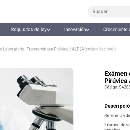
Buscar
LO MÁS BUSCADO
Requisitos de ley
Innovación
Crecimiento 
1
.
smart fit
2
.
cine
 Laboratorio -Transaminasa Pirúvica / ALT (Atencion Nacional)
3
.
tiquetera
4
.
bolos
Exámen d
5
.
cocina
Pirúvica
6
.
tiqueteras
:
S420
7
.
refrigerio
8
.
torneo bolos
Descripció
9
.
talleres creativos
Referencia dis
10
.
retiro laboral
Examen de sa
hepático.