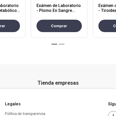
boratorio
Exámen de Laboratorio
Exámen d
etabólico)
- Plomo En Sangre
- Tiroide
cional)
(Atencion en Nacional)
(TSH) (A
Antioquia
rar
Comprar
C
Tienda empresas
Legales
Síg
Política de transparencia