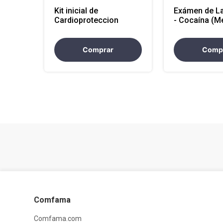
Kit inicial de
Exámen de La
Cardioproteccion
- Cocaína (M
(Atencion Na
Comprar
Comp
Comfama
Comfama.com