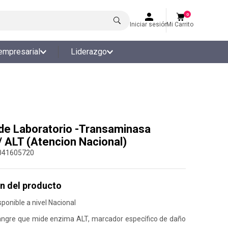
0
Iniciar sesión
Mi Carrito
empresarial
Liderazgo
e Laboratorio -Transaminasa
 / ALT (Atencion Nacional)
041605720
n del producto
ponible a nivel Nacional
ngre que mide enzima ALT, marcador específico de daño