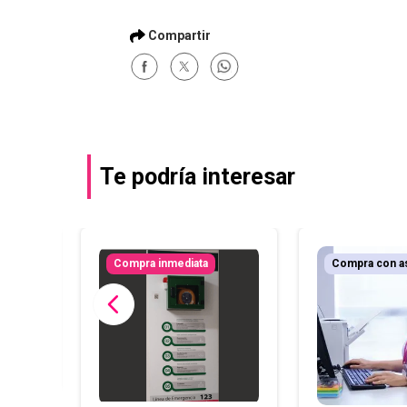
Te podría interesar
r
Compra inmediata
Compra con a
tos
oquia)