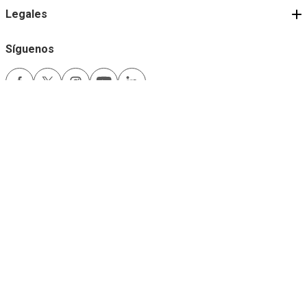
Legales
Síguenos
Medios de pago
Comfama es un sitio seguro
Este sitio funciona mejor con las últimas versiones de Microsoft Edge,