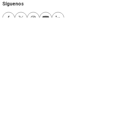
Síguenos
Medios de pago
Comfama es un sitio seguro
Este sitio funciona mejor con las últimas versiones de Microsoft Edge,
Google Chrome y Firefox.
Copyright © 2024
Comfama Todos los derechos reservados Medellín -
Colombia.