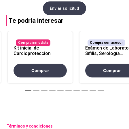
Enviar solicitud
Te podría interesar
Compra inmediata
Compra con asesor
Kit inicial de
Exámen de Laborator
Cardioproteccion
Sífilis, Serología
Presuntiva (Atencio
Nacional)
Comprar
Comprar