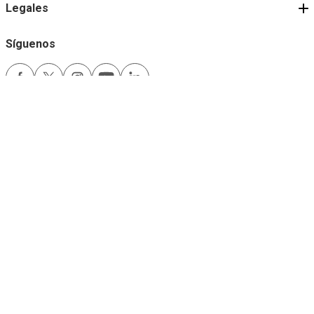
Legales
Síguenos
Medios de pago
Comfama es un sitio seguro
Este sitio funciona mejor con las últimas versiones de Microsoft Edge,
Google Chrome y Firefox.