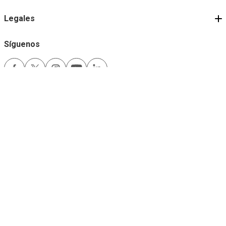
Legales
Síguenos
Medios de pago
Comfama es un sitio seguro