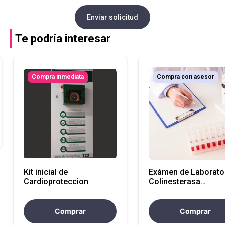
Enviar solicitud
Te podría interesar
Compra inmediata
Compra con asesor
Kit inicial de
Exámen de Laborator
Cardioproteccion
Colinesterasa
Eritrocitaria sangre
(Atencion Nacional)
Comprar
Comprar