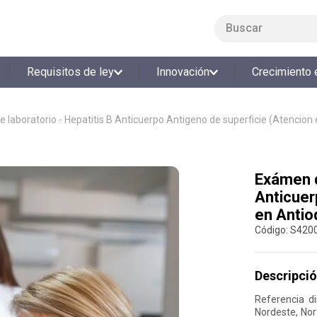
Buscar
LO MÁS BUSCADO
Requisitos de ley
Innovación
Crecimiento 
1
.
smart fit
2
.
cine
 laboratorio - Hepatitis B Anticuerpo Antigeno de superficie (Atencion 
3
.
tiquetera
4
.
bolos
Exámen d
5
.
cocina
Anticuer
6
.
tiqueteras
en Antio
7
.
refrigerio
:
S420
8
.
torneo bolos
Descripció
9
.
talleres creativos
Referencia d
10
.
retiro laboral
Nordeste, Nor