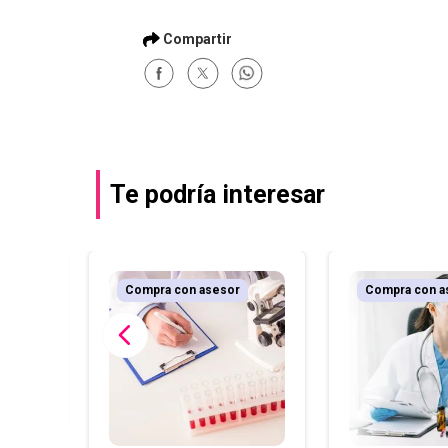
Te podría interesar
r
Compra con asesor
Compra con a
tos
l)