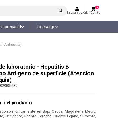
0
Iniciar sesión
Mi Carrito
empresarial
Liderazgo
en Antioquia)
e laboratorio - Hepatitis B
po Antigeno de superficie (Atencion
quia)
039305630
n del producto
isponible únicamente en Bajo Cauca, Magdalena Medio,
te, Occidente, Oriente Cercano, Oriente Lejano, Suroeste,