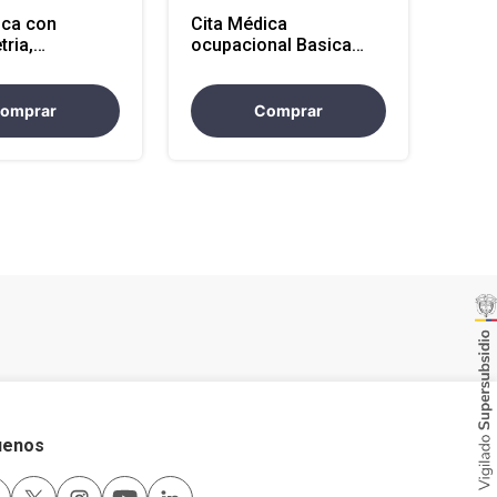
ica con
Cita Médica
tria,
ocupacional Basica
ria y
con Audiometria y
ia (Atencion
Optometria (Atencion
uia)
en Antioquia)
omprar
Comprar
uenos