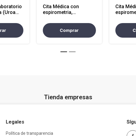
boratorio
Cita Médica con
Cita Méd
na (Uroa
espirometria,
espirome
 (Atencion
audiometria y
audiomet
optometria (Atencion
optometr
Nacional)
en Antioq
rar
Comprar
C
Tienda empresas
Legales
Síg
Política de transparencia