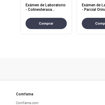
Exámen de Laboratorio
Exámen de La
- Colinesterasa
- Parcial Ori
Eritrocitaria sangre
Sedi y Densi)
(Atencion Nacional)
Nacional)
Comprar
Comp
Comfama
Comfama.com