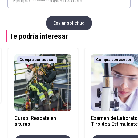
Enviar solicitud
Te podría interesar
Compra con asesor
Compra con asesor
Curso: Rescate en
Exámen de Laborator
alturas
Tiroidea Estimulante
(TSH) (Atencion en
Antioquia)