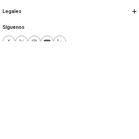
Legales
Síguenos
Medios de pago
Comfama es un sitio seguro