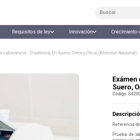
Buscar
LO MÁS BUSCADO
Requisitos de ley
Innovación
Crecimiento 
1
.
smart fit
2
.
tiquetera
 Laboratorio - Creatinina, En Suero, Orina y Otros (Atencion Nacional)
3
.
cine
4
.
cocina
Exámen d
5
.
tiqueteras
Suero, O
6
.
bolos
:
S420
7
.
torneo bolos
8
.
talleres creativos
Descripció
9
.
refrigerio
Referencia dis
10
.
liderazgo
Prueba de lab
sangre y/o en