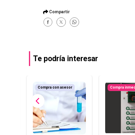
Te podría interesar
r
Compra con asesor
Compra inmed
logo