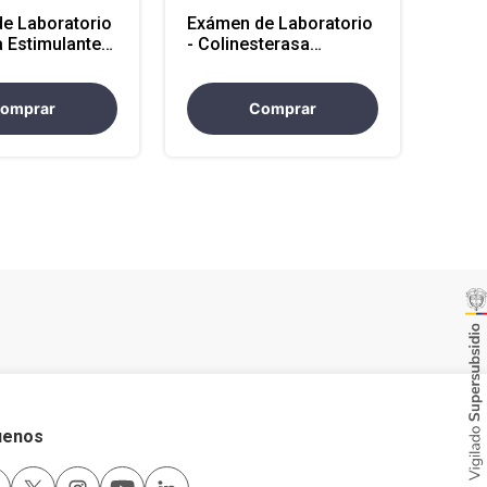
e Laboratorio
Exámen de Laboratorio
a Estimulante
- Colinesterasa
tencion
Eritrocitaria sangre
)
(Atencion Nacional)
omprar
Comprar
uenos