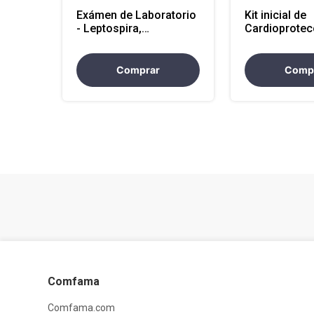
Exámen de Laboratorio
Kit inicial de
- Leptospira,
Cardioprotec
Anticuerpos Ig M
(Atencion Nacional)
Comprar
Comp
Comfama
Comfama.com