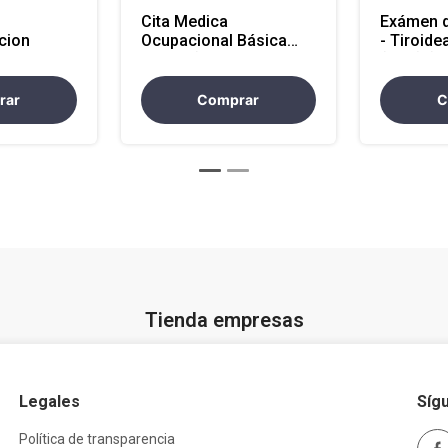
Cita Medica
Exámen d
cion
Ocupacional Básica
- Tiroide
Virtual (Atencion
(TSH) (A
Antioquia, Nacional e
Nacional
Internacional)
rar
Comprar
C
Tienda empresas
Legales
Síg
Política de transparencia