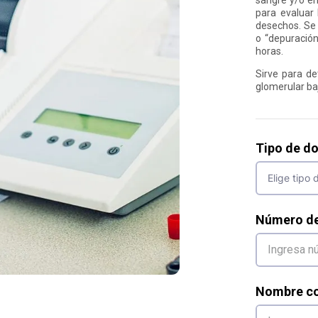
para evaluar 
desechos. Se 
o “depuración
horas.
Sirve para det
glomerular baj
Tipo de d
Número d
Nombre co