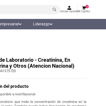
0
Iniciar sesión
Mi Carrito
empresarial
Liderazgo
e Laboratorio - Creatinina, En
rina y Otros (Atencion Nacional)
041575720
n del producto
ponible a nivel Nacional
oratorio que mide la concentración de creatinina en la
 la orina. También puede incluir depuración de creatinina