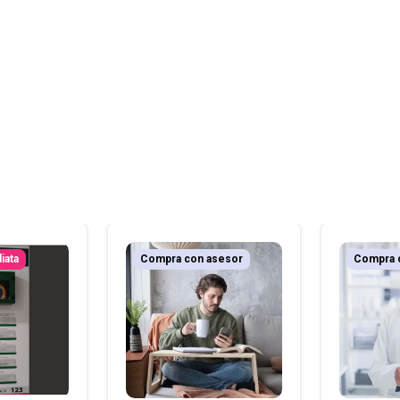
iata
Compra con asesor
Compra 