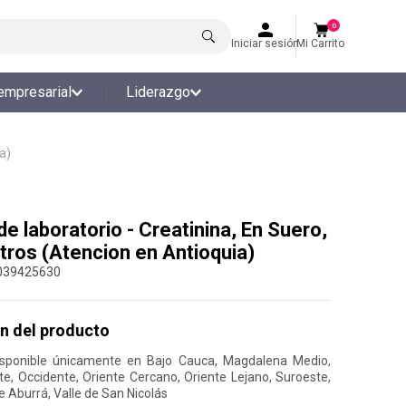
0
Iniciar sesión
Mi Carrito
empresarial
Liderazgo
a)
e laboratorio - Creatinina, En Suero,
Otros (Atencion en Antioquia)
039425630
n del producto
isponible únicamente en Bajo Cauca, Magdalena Medio,
te, Occidente, Oriente Cercano, Oriente Lejano, Suroeste,
e Aburrá, Valle de San Nicolás