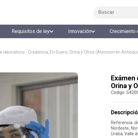
Buscar
LO MÁS BUSCADO
Requisitos de ley
Innovación
Crecimiento 
1
.
smart fit
2
.
cine
 laboratorio - Creatinina, En Suero, Orina y Otros (Atencion en Antioqui
3
.
tiquetera
4
.
bolos
Exámen d
5
.
cocina
Orina y 
6
.
tiqueteras
:
S420
7
.
refrigerio
8
.
torneo bolos
Descripció
9
.
talleres creativos
Referencia d
Nordeste, Nor
10
.
retiro laboral
Urabá, Valle d