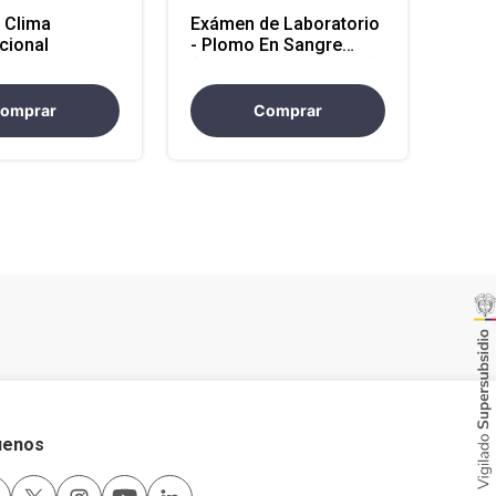
 Clima
Exámen de Laboratorio
cional
- Plomo En Sangre
(Atencion en Nacional)
omprar
Comprar
uenos