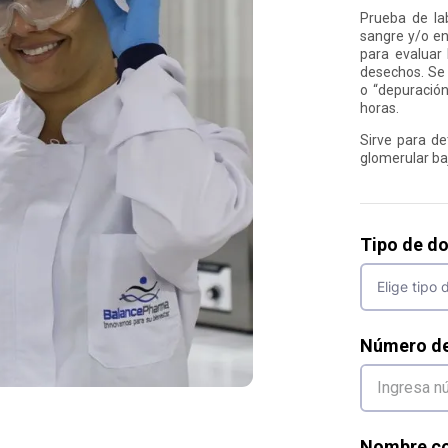
Prueba de lab
sangre y/o en
para evaluar 
desechos. Se 
o “depuración
horas.
Sirve para det
glomerular baj
Tipo de d
Número d
Nombre co