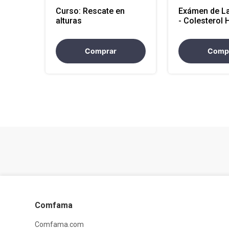
Curso: Rescate en
Exámen de La
alturas
- Colesterol 
(Atencion Na
Comprar
Comp
Comfama
Comfama.com