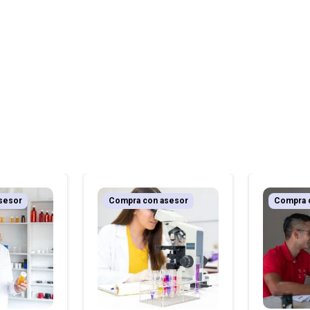
sesor
Compra con asesor
Compra 