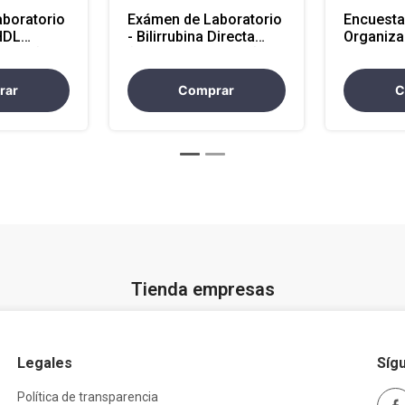
boratorio
Exámen de Laboratorio
Encuesta
HDL
- Bilirrubina Directa
Organiza
cional)
(Atencion Nacional)
rar
Comprar
C
Tienda empresas
Legales
Síg
Política de transparencia