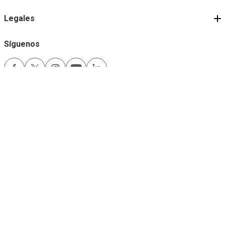
Legales
Síguenos
Medios de pago
Comfama es un sitio seguro