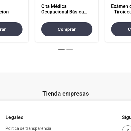
Cita Médica
Exámen d
cion
Ocupacional Básica
- Tiroide
(Atencion Antioquia y
(TSH) (A
Nacional)
Antioquia
rar
Comprar
C
Tienda empresas
Legales
Síg
Política de transparencia