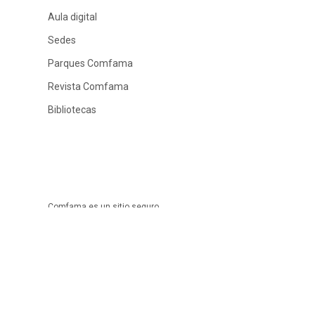
Aula digital
Sedes
Parques Comfama
Revista Comfama
Bibliotecas
Comfama es un sitio seguro
Este sitio funciona mejor con las últimas versiones de Microsoft Ed
Copyright © 2024
Comfama Todos los derechos reservados Medellín