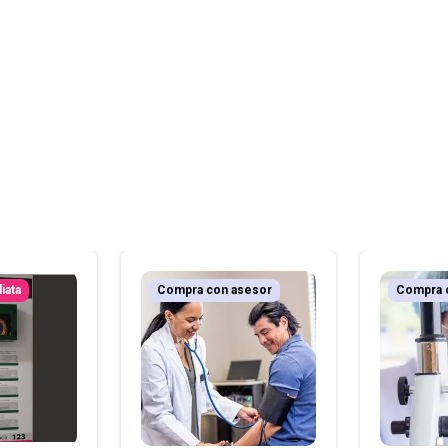
iata
Compra con asesor
Compra 