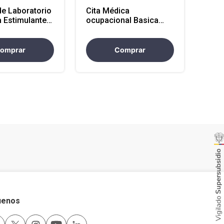
e Laboratorio
Cita Médica
a Estimulante
ocupacional Basica
tencion en
con Audiometria y
)
Optometria (Atencion
Nacional)
omprar
Comprar
uenos