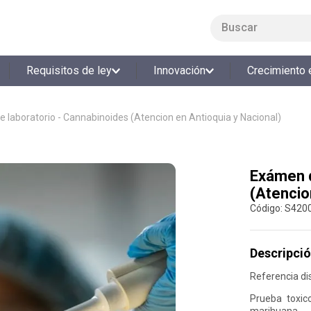
Buscar
LO MÁS BUSCADO
Requisitos de ley
Innovación
Crecimiento 
1
.
smart fit
2
.
tiquetera
 laboratorio - Cannabinoides (Atencion en Antioquia y Nacional)
3
.
cine
4
.
cocina
Exámen d
5
.
tiqueteras
(Atencio
6
.
bolos
:
S420
7
.
torneo bolos
8
.
talleres creativos
Descripció
9
.
refrigerio
Referencia dis
10
.
liderazgo
Prueba toxic
marihuana.