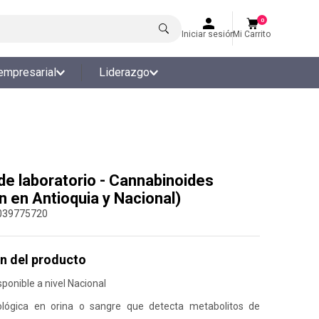
0
Iniciar sesión
Mi Carrito
empresarial
Liderazgo
e laboratorio - Cannabinoides
n en Antioquia y Nacional)
039775720
n del producto
ponible a nivel Nacional
ológica en orina o sangre que detecta metabolitos de