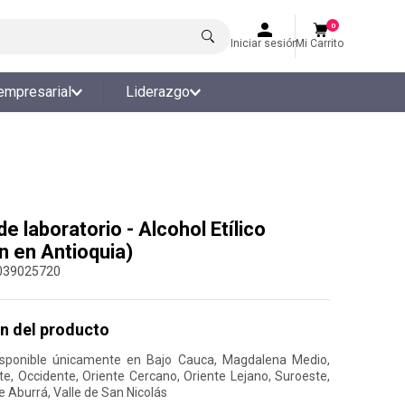
0
Iniciar sesión
Mi Carrito
empresarial
Liderazgo
 laboratorio - Alcohol Etílico
n en Antioquia)
039025720
n del producto
isponible únicamente en Bajo Cauca, Magdalena Medio,
te, Occidente, Oriente Cercano, Oriente Lejano, Suroeste,
e Aburrá, Valle de San Nicolás