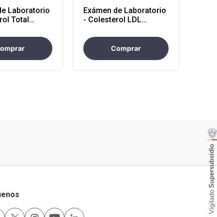
e Laboratorio
Exámen de Laboratorio
rol Total
- Colesterol LDL
 en Antioquia)
(Atencion en Antioquia)
omprar
Comprar
uenos