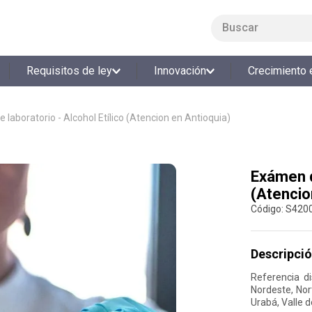
Buscar
LO MÁS BUSCADO
Requisitos de ley
Innovación
Crecimiento 
1
.
smart fit
2
.
cine
laboratorio - Alcohol Etílico (Atencion en Antioquia)
3
.
tiquetera
4
.
bolos
Exámen de
5
.
cocina
(Atencio
6
.
tiqueteras
:
S420
7
.
refrigerio
8
.
torneo bolos
Descripció
9
.
talleres creativos
Referencia d
Nordeste, Nor
10
.
retiro laboral
Urabá, Valle d