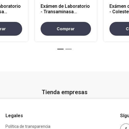
boratorio
Exámen de Laboratorio
Exámen d
sa
- Transaminasa
- Coleste
 sangre
Oxaloacetica / AST
(Atencion
cional)
(Atencion Nacional)
rar
Comprar
C
Tienda empresas
Legales
Síg
Política de transparencia