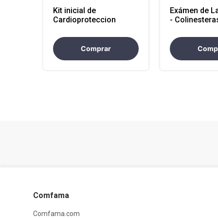
Kit inicial de
Exámen de La
Cardioproteccion
- Colinestera
Eritrocitaria
(Atencion Na
Comprar
Comp
Comfama
Comfama.com