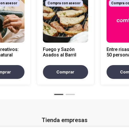
on asesor
Compra con asesor
Compra co
creativos:
Fuego y Sazón
Entre risas
natural
Asados al Barril
50 person
mprar
Comprar
Com
Tienda empresas