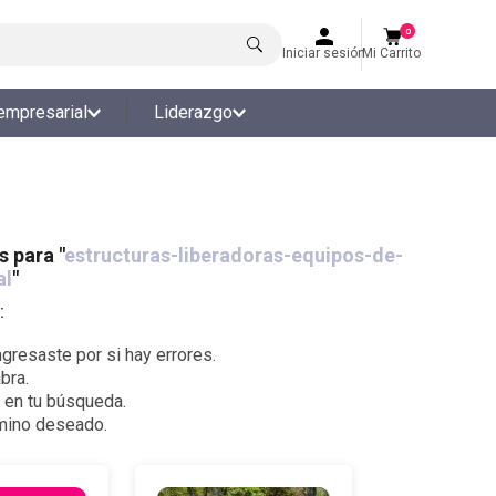
0
Iniciar sesión
Mi Carrito
empresarial
Liderazgo
 para "
estructuras-liberadoras-equipos-de-
al
"
:
gresaste por si hay errores.
bra.
s en tu búsqueda.
rmino deseado.