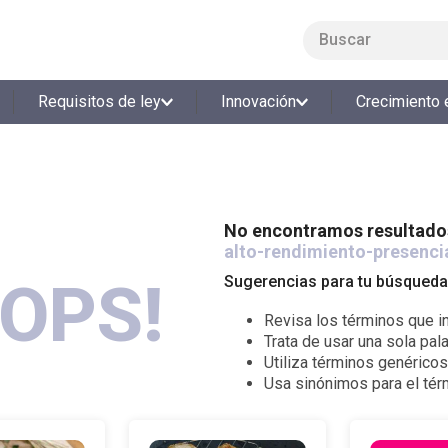
Buscar
LO MÁS BUSCADO
Requisitos de ley
Innovación
Crecimiento 
1
.
smart fit
2
.
tiquetera
3
.
cine
4
.
cocina
No encontramos resultados
alto-rendimiento-presenci
5
.
tiqueteras
OPS!
Sugerencias para tu búsqueda
6
.
bolos
Revisa los términos que in
7
.
torneo bolos
Trata de usar una sola pala
8
.
talleres creativos
Utiliza términos genérico
Usa sinónimos para el té
9
.
refrigerio
10
.
liderazgo