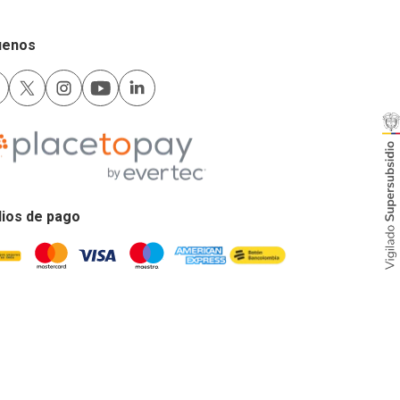
uenos
ios de pago