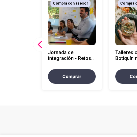
Compra con asesor
Compra c
Jornada de
Talleres 
integración - Retos
Botiquín 
por minuto
Comprar
Co