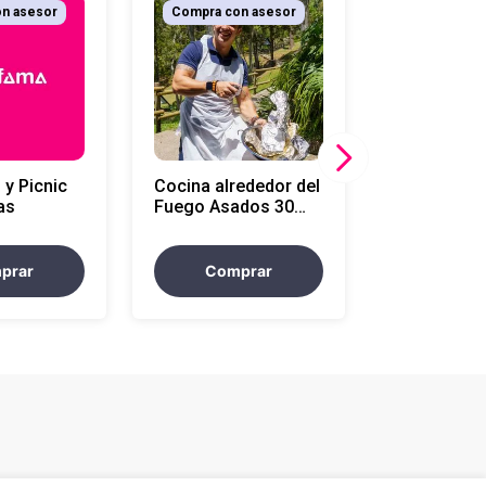
n asesor
Compra con asesor
 y Picnic
Cocina alrededor del
as
Fuego Asados 30
personas
prar
Comprar