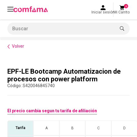
0
Iniciar sesión
Mi Carrito
Buscar
Formación de habilidades
EPF-LE Bootcamp Automatizacion de procesos con power platform
LO MÁS BUSCADO
Volver
1
.
smart fit
2
.
tiquetera
Compra con asesor
EPF-LE Bootcamp Automatizacion de
3
.
cine
procesos con power platform
4
.
cocina
:
S420046845740
5
.
bolos
6
.
tiqueteras
El precio cambia segun tu tarifa de afiliación
7
.
talleres creativos
8
.
salon
Tarifa
A
B
C
D
9
.
retiro laboral