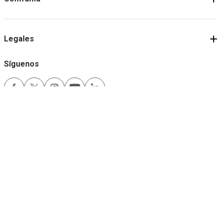
Legales
Síguenos
Medios de pago
Comfama es un sitio seguro