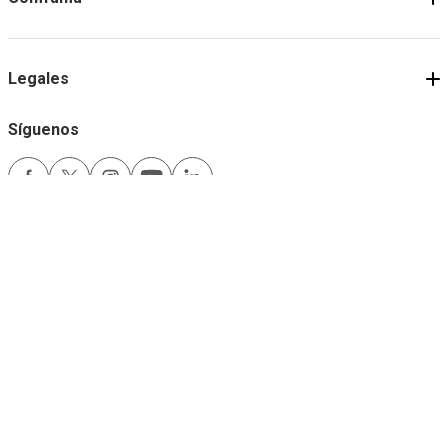
Legales
Síguenos
Medios de pago
Comfama es un sitio seguro