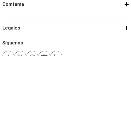
Comfama
Legales
Síguenos
Medios de pago
Comfama es un sitio seguro