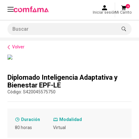
0
Iniciar sesión
Mi Carrito
Buscar
Formación de habilidades
Rutas de formación empresarial
Diplomado Inteligencia Adaptativa y Bien
LO MÁS BUSCADO
Volver
1
.
smart fit
2
.
tiquetera
Compra con asesor
3
.
cine
Diplomado Inteligencia Adaptativa y
4
.
cocina
Bienestar EPF-LE
:
S420045575750
5
.
tiqueteras
6
.
bolos
7
.
torneo bolos
Duración
Modalidad
8
.
talleres creativos
80 horas
Virtual
9
.
refrigerio