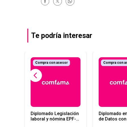
Te podría interesar
Compra con asesor
Compra con a
zado
es
Diplomado Legislación
Diplomado en
laboral y nómina EPF-
de Datos con
LE
EPF-LE