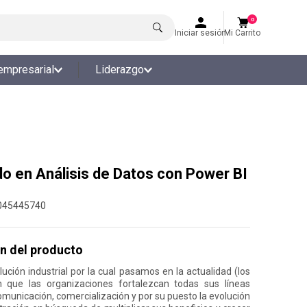
0
Iniciar sesión
Mi Carrito
empresarial
Liderazgo
o en Análisis de Datos con Power BI
045445740
n del producto
lución industrial por la cual pasamos en la actualidad (los
n que las organizaciones fortalezcan todas sus líneas
omunicación, comercialización y por su puesto la evolución