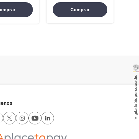
omprar
Comprar
uenos