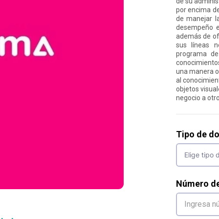
de su adminis
por encima de 
de manejar la
desempeño e 
además de ofr
sus líneas n
programa de 
conocimientos
una manera or
al conocimien
objetos visual
negocio a otro
Tipo de d
Número d