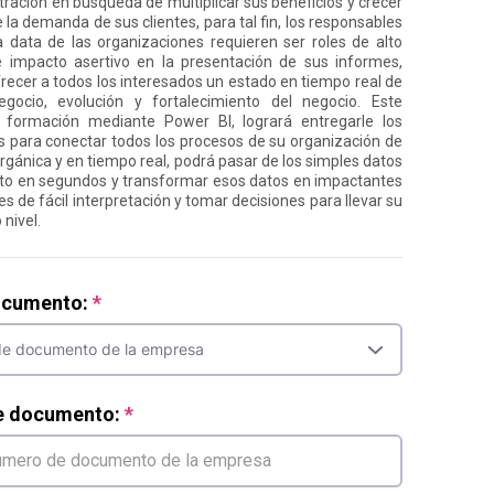
tración en búsqueda de multiplicar sus beneficios y crecer
la demanda de sus clientes, para tal fin, los responsables
 data de las organizaciones requieren ser roles de alto
impacto asertivo en la presentación de sus informes,
ecer a todos los interesados un estado en tiempo real de
egocio, evolución y fortalecimiento del negocio. Este
formación mediante Power BI, logrará entregarle los
 para conectar todos los procesos de su organización de
gánica y en tiempo real, podrá pasar de los simples datos
to en segundos y transformar esos datos en impactantes
es de fácil interpretación y tomar decisiones para llevar su
 nivel.
ocumento:
e documento: