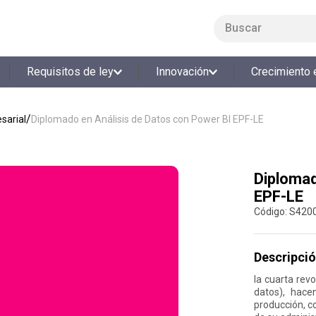
Buscar
LO MÁS BUSCADO
Requisitos de ley
Innovación
Crecimiento 
1
.
smart fit
2
.
tiquetera
sarial
Diplomado en Análisis de Datos con Power BI EPF-LE
3
.
cine
4
.
cocina
Diplomad
5
.
tiqueteras
EPF-LE
6
.
bolos
:
S420
7
.
torneo bolos
8
.
talleres creativos
Descripció
9
.
refrigerio
la cuarta revo
datos), hace
10
.
liderazgo
producción, c