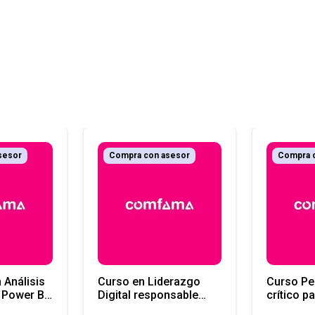
sesor
Compra con asesor
Compra 
 Análisis
Curso en Liderazgo
Curso Pensamiento
 Power BI
Digital responsable
crítico p
EPF-LE
decision