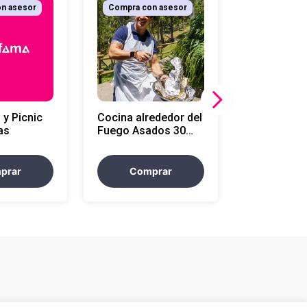
n asesor
Compra con asesor
 y Picnic
Cocina alrededor del
as
Fuego Asados 30
personas
prar
Comprar