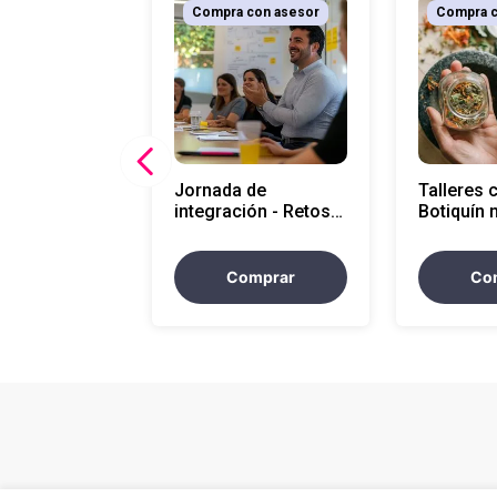
Compra con asesor
Compra c
Jornada de
Talleres 
integración - Retos
Botiquín 
por minuto
Comprar
Co