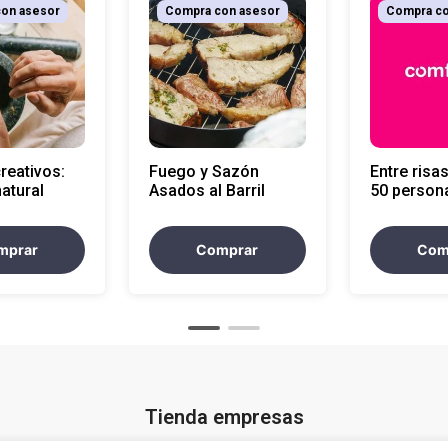
on asesor
Compra con asesor
Compra co
creativos:
Fuego y Sazón
Entre risas
natural
Asados al Barril
50 person
mprar
Comprar
Com
Tienda empresas