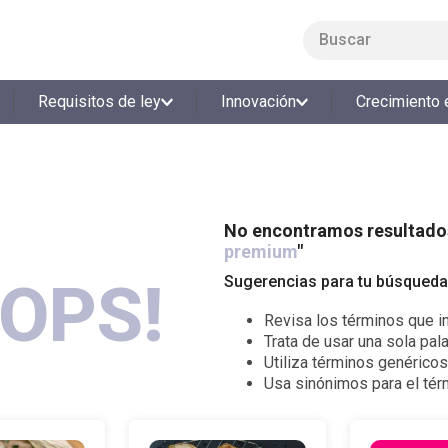
Buscar
LO MÁS BUSCADO
Requisitos de ley
Innovación
Crecimiento 
1
.
smart fit
2
.
tiquetera
3
.
cine
4
.
cocina
No encontramos resultados
premium
"
5
.
tiqueteras
OPS!
Sugerencias para tu búsqueda
6
.
bolos
Revisa los términos que in
7
.
torneo bolos
Trata de usar una sola pala
8
.
talleres creativos
Utiliza términos genérico
Usa sinónimos para el té
9
.
refrigerio
10
.
liderazgo