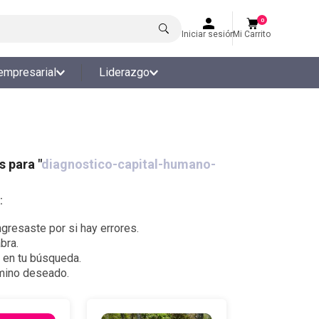
0
Iniciar sesión
Mi Carrito
empresarial
Liderazgo
 para "
diagnostico-capital-humano-
:
gresaste por si hay errores.
bra.
s en tu búsqueda.
rmino deseado.