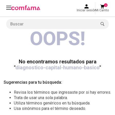
0
Iniciar sesión
Mi Carrito
Buscar
OOPS!
LO MÁS BUSCADO
1
.
smart fit
2
.
tiquetera
3
.
cine
No encontramos resultados para
"
diagnostico-capital-humano-basico
"
4
.
cocina
5
.
bolos
Sugerencias para tu búsqueda:
6
.
tiqueteras
Revisa los términos que ingresaste por si hay errores.
7
.
talleres creativos
Trata de usar una sola palabra.
Utiliza términos genéricos en tu búsqueda.
8
.
salon
Usa sinónimos para el término deseado.
9
.
refrigerio