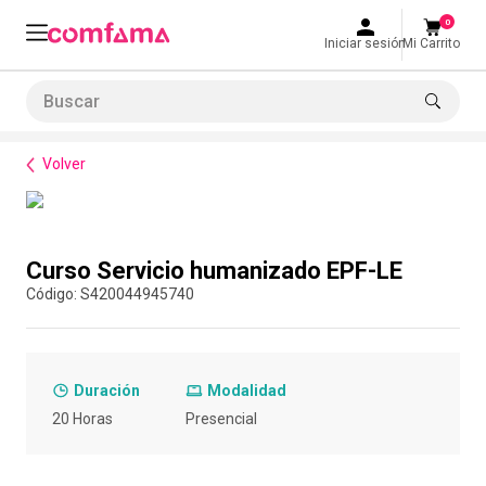
0
Iniciar sesión
Mi Carrito
Buscar
Formación de habilidades
Rutas de formación empresarial
Curso Servicio humanizad
LO MÁS BUSCADO
Volver
1
.
smart fit
2
.
tiquetera
Compra con asesor
3
.
cine
Curso Servicio humanizado EPF-LE
4
.
cocina
:
S420044945740
5
.
tiqueteras
6
.
bolos
Duración
Modalidad
7
.
torneo bolos
20 Horas
Presencial
8
.
talleres creativos
9
.
refrigerio