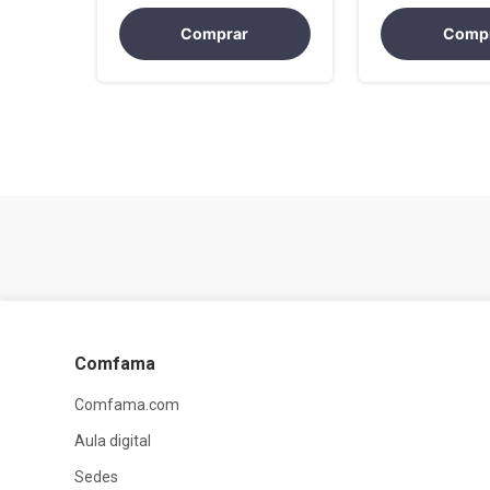
Resultados a 
Diálogo Asert
Comprar
Comp
LE
Comfama
Comfama.com
Aula digital
Sedes