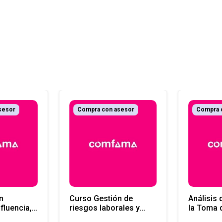
sesor
Compra con asesor
Compra 
n
Curso Gestión de
Análisis 
nfluencia,
riesgos laborales y
la Toma 
 y
seguridad social en
la Hoja d