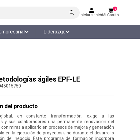
0
Iniciar sesión
Mi Carrito
empresarial
Liderazgo
todologías ágiles EPF-LE
045015750
n del producto
global, en constante transformación, exige a las
es y sus colaboradores una permanente renovación del
 con miras a aplicarlo en procesos de mejora y generación
olo en la ejecución de proyectos sino durante el desarrollo
ión del negocio. Este programa de formación incorpora