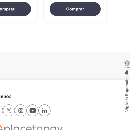
d Interactivo
Estrategia a la Solución
EPF-LE
omprar
Comprar
uenos