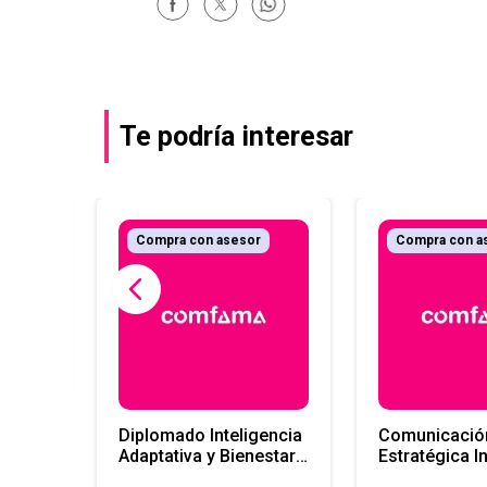
Te podría interesar
Compra con asesor
Compra con a
 datos
zado
Diplomado Inteligencia
Comunicació
Adaptativa y Bienestar
Estratégica I
EPF-LE
Colaboración