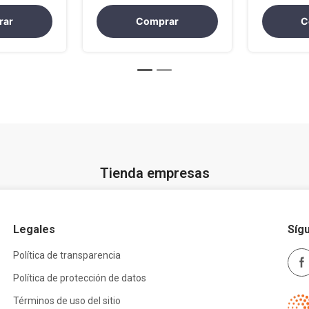
través del
Colombia EPF-LE
Dashboar
ivo EPF-
EPF-LE
rar
Comprar
C
Tienda empresas
Legales
Síg
Política de transparencia
Política de protección de datos
Términos de uso del sitio