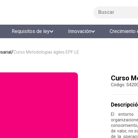
Buscar
LO MÁS BUSCADO
Requisitos de ley
Innovación
Crecimiento 
1
.
smart fit
2
.
tiquetera
sarial
Curso Metodologías ágiles EPF-LE
3
.
cine
4
.
cocina
Curso Me
5
.
bolos
:
S420
6
.
tiqueteras
7
.
talleres creativos
Descripció
8
.
salon
El entorno 
organizacion
9
.
refrigerio
conocimiento,
10
.
retiro laboral
de valor, no s
de la operac